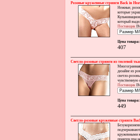
Розовые кружевные стринги Back in Hea
Нежные, розов
которые украш
Кульминацион
который выде
Поставщик
IM
Цена товара:
407
Светло-розовые стринги из тюлевой ткан
Многогранная 
дизайне из ро
светло-розовы
чувственную с
Поставщик
IM
Цена товара:
449
Светло-розовые кружевные стринги Back
Безукоризненн
подчеркивают
кружевными к
приятен при н