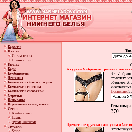
Корсеты
Тов
Платья
Интим-платья
Платья сетки
Бюстье
С
Боди
Ажурные V-образные трусики с пикант
Комбинезоны
Эти V-образны
Леггинсы
страстных но
Комплекты с бюстгалтером
объятиям. А р
Комплекты с поясом
чувствительны
Комплекты с юбочкой
Поставщик
SL
Сорочки
Пеньюары
Игровые костюмы, маски
Цена товара:
Сетки
370
Комбинезоны
Платья
Чулки, колготки
Прелестные трусики с доступом и банти
Трусики
Чтобы получи
String