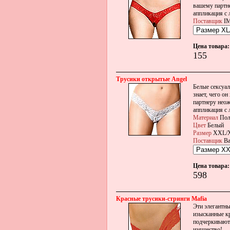
вашему партне
аппликация с 
Поставщик
IM
Цена товара:
155
Трусики открытые Angel
Белые сексуал
знает, чего о
партнеру неож
аппликация с 
Материал
Пол
Цвет
Белый
Размер
XXL/
Поставщик
Ba
Цена товара:
598
Красные трусики-стринги Mafia
Эти элегантны
изысканные кр
подчеркивают 
изящество!