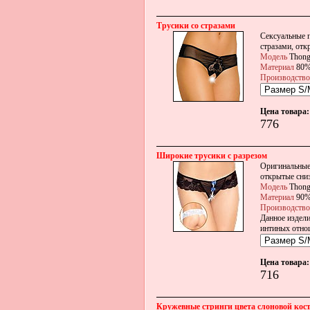
Трусики со стразами
Сексуальные п
стразами, отк
Модель
Thon
Материал
80%
Производство
Цена товара:
776
Широкие трусики с разрезом
Оригинальные
открытые сни
Модель
Thon
Материал
90%
Производство
Данное издели
интиных отно
Цена товара:
716
Кружевные стринги цвета слоновой кости