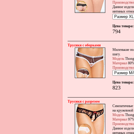
Производство
Данное издели
интиных отно
Цена товара:
794
Трусики с оборками
Миленькие по
шагу.
Модель
Thon
Материал
80%
Производство
Цена товара:
823
Трусики с разрезом
Симпатичные т
на кружевной 
Модель
Thon
Материал
97% 
Производство
Данное издели
интиных отно