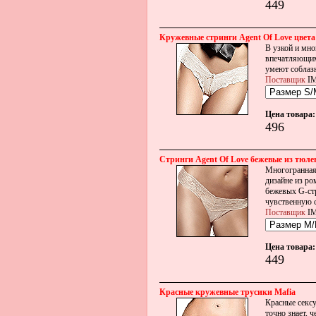
449
Кружевные стринги Agent Of Love цвета
В узкой и мн
впечатляющим
умеют соблаз
Поставщик
IM
Цена товара:
496
Стринги Agent Of Love бежевые из тюлев
Многогранная 
дизайне из ро
бежевых G-стр
чувственную с
Поставщик
IM
Цена товара:
449
Красные кружевные трусики Mafia
Красные сексу
точно знает, 