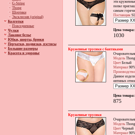
эти кружевные 
G-String
попке приглаш
Thong
самым горячи
Шортики
Поставщик
SL
Эксклюзив (original)
Колготки
Повседневные
Цена товара:
Чулки
1030
Лаковое белье
Юбки, шорты, брюки
Перчатки, подвязки, пэстисы
Большие размеры
Кружевные трусики с бантиками
Красота и здоровье
Очаровательны
Модель
Thon
Цвет
Белый
Материал
90%
Производство
Данное издели
интиных отно
Цена товара:
875
Кружевные трусики
Очаровательн
Модель
Thon
Цвет
Черный
Материал
90%