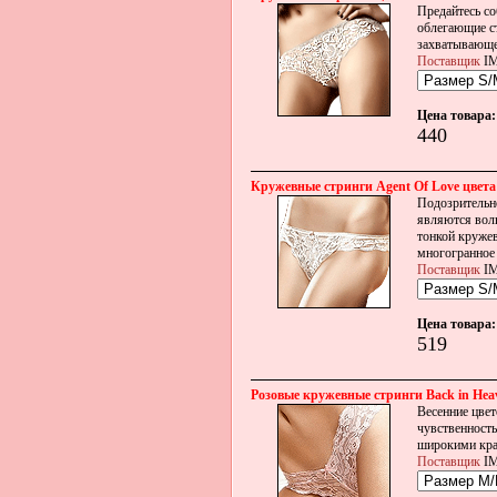
Предайтесь со
облегающие ст
захватывающе
Поставщик
IM
Цена товара:
440
Кружевные стринги Agent Of Love цвета
Подозрительно
являются вол
тонкой кружев
многогранное 
Поставщик
IM
Цена товара:
519
Розовые кружевные стринги Back in Hea
Весенние цве
чувственность
широкими кра
Поставщик
IM