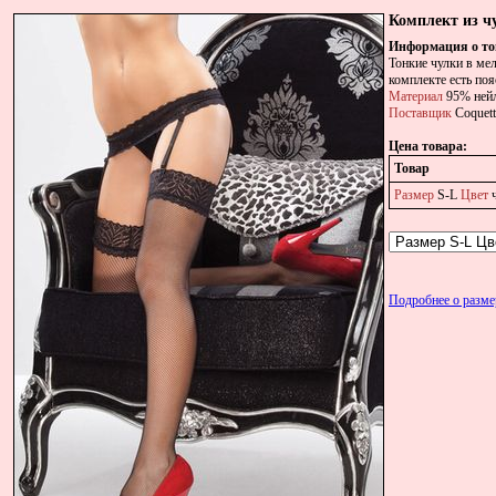
Комплект из ч
Информация о то
Тонкие чулки в ме
комплекте есть по
Материал
95% нейл
Поставщик
Coquett
Цена товара:
Товар
Размер
S-L
Цвет
ч
Подробнее о разм