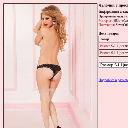
Чулочки с прос
Информация о тов
Прозрачные чулки с 
Материал
88% нейло
Поставщик
Seven`ti
Цена товара:
Товар
Размер
S-L
Цвет
ч
Размер
S-L
Цвет
те
Подробнее о разме