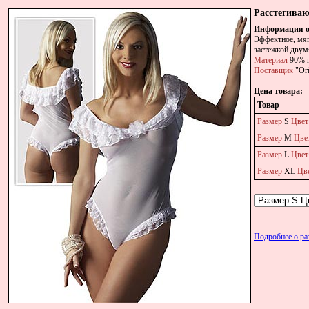
Расстегиваю
Информация о
Эффектное, мяг
застежкой двум
Материал
90% п
Поставщик
"Ori
Цена товара:
Товар
Размер
S
Цвет
Размер
M
Цве
Размер
L
Цвет
Размер
XL
Цв
Подробнее о р