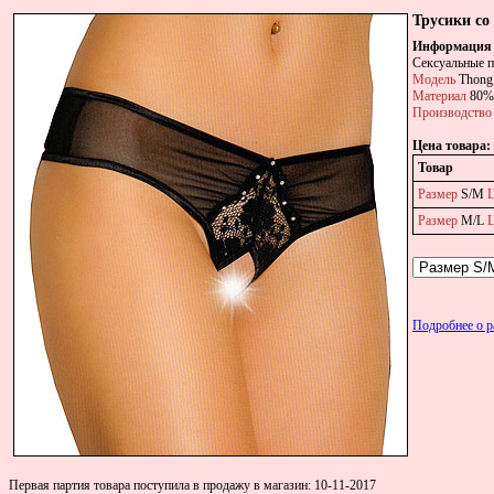
Трусики со
Информация 
Сексуальные п
Модель
Thong
Материал
80% 
Производство
Цена товара:
Товар
Размер
S/M
Размер
M/L
Подробнее о 
Первая партия товара поступила в продажу в магазин: 10-11-2017